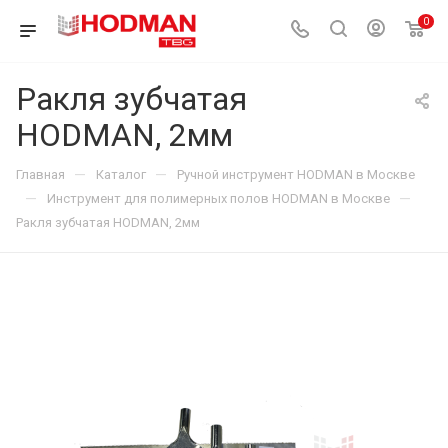
0
Ракля зубчатая
HODMAN, 2мм
—
—
Главная
Каталог
Ручной инструмент HODMAN в Москве
—
—
Инструмент для полимерных полов HODMAN в Москве
Ракля зубчатая HODMAN, 2мм