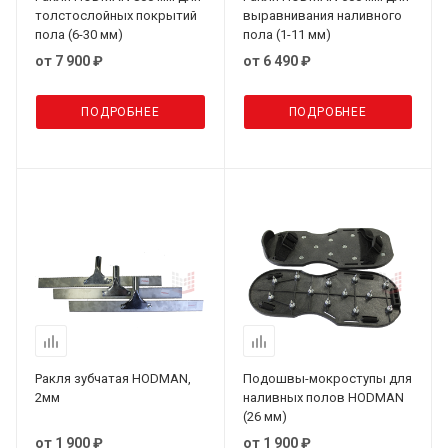
толстослойных покрытий
выравнивания наливного
пола (6-30 мм)
пола (1-11 мм)
от
7 900 ₽
от
6 490 ₽
ПОДРОБНЕЕ
ПОДРОБНЕЕ
Ракля зубчатая HODMAN,
Подошвы-мокроступы для
2мм
наливных полов HODMAN
(26 мм)
от
1 900 ₽
от
1 900 ₽