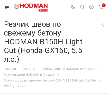
0
Резчик швов по
свежему бетону
HODMAN B150H Light
Cut (Honda GX160, 5.5
л.с.)
—
—
—
Главная
Каталог
Оборудование HODMAN в Москве
—
Резчики швов HODMAN в Москве
Резчик швов по свежему бетону HODMAN B150H Light Cut (Honda
GX160, 5.5 л.с.)