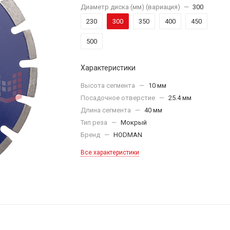
Диаметр диска (мм) (вариация)
—
300
230
300
350
400
450
500
Характеристики
Высота сегмента
—
10 мм
Посадочное отверстие
—
25.4 мм
Длина сегмента
—
40 мм
Тип реза
—
Мокрый
Бренд
—
HODMAN
Все характеристики