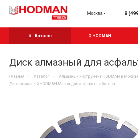
8 (49
Москва
Каталог
О HODMAN
Диск алмазный для асфальт
—
—
Главная
Каталог
Алмазный инструмент HODMAN в Москв
Диск алмазный HODMAN Master для асфальта и бетона