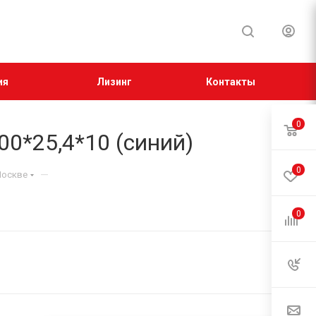
ия
Лизинг
Контакты
0
0*25,4*10 (синий)
0
—
Москве
0