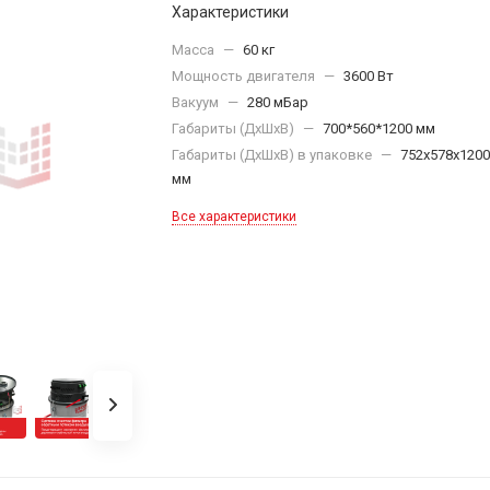
Характеристики
Масса
—
60 кг
Мощность двигателя
—
3600 Вт
Вакуум
—
280 мБар
Габариты (ДхШхВ)
—
700*560*1200 мм
Габариты (ДхШхВ) в упаковке
—
752х578х120
мм
Все характеристики