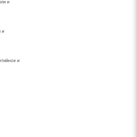
ли и
 и
нтийное и