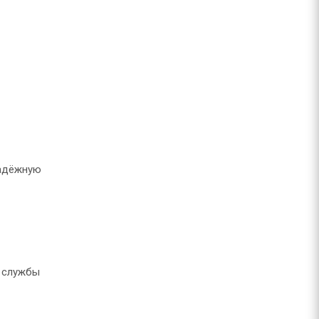
надёжную
к службы