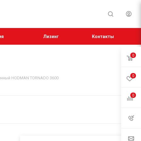
ия
Лизинг
Контакты
0
0
нный HODMAN TORNADO 3600
0