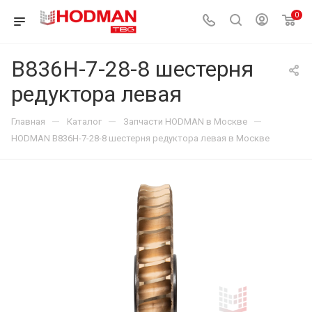
0
B836H-7-28-8 шестерня
редуктора левая
—
—
—
Главная
Каталог
Запчасти HODMAN в Москве
HODMAN B836H-7-28-8 шестерня редуктора левая в Москве